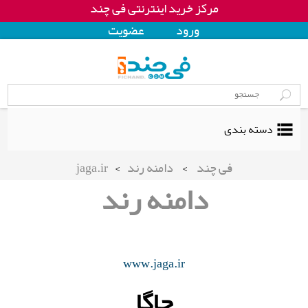
مرکز خرید اینترنتی فی چند
ورود
عضويت
دسته بندی
فی چند
>
دامنه رند
>
jaga.ir
دامنه رند
www.jaga.ir
جاگا