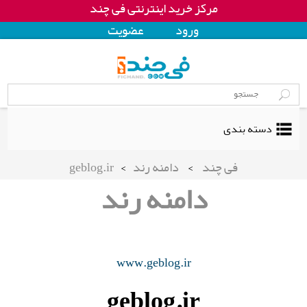
مرکز خرید اینترنتی فی چند
ورود
عضويت
دسته بندی
فی چند
>
دامنه رند
>
geblog.ir
دامنه رند
www.geblog.ir
geblog.ir