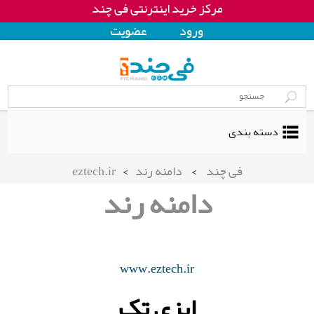
مرکز خرید اینترنتی فی چند
ورود
عضويت
دسته بندی
فی چند
>
دامنه رند
>
eztech.ir
دامنه رند
www.eztech.ir
ایزی تک