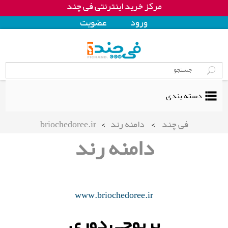
مرکز خرید اینترنتی فی چند
ورود
عضويت
دسته بندی
فی چند
>
دامنه رند
>
briochedoree.ir
دامنه رند
www.briochedoree.ir
بریوچی دوری