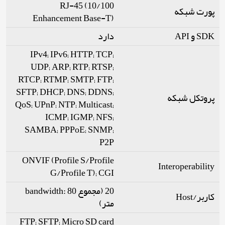
RJ-45 (10/100
پورت شبکه
Enhancement Base-T)
SDK و API
دارد
IPv4; IPv6; HTTP; TCP;
UDP; ARP; RTP; RTSP;
RTCP; RTMP; SMTP; FTP;
SFTP; DHCP; DNS; DDNS;
پروتکل شبکه
QoS; UPnP; NTP; Multicast;
ICMP; IGMP; NFS;
SAMBA; PPPoE; SNMP;
P2P
ONVIF (Profile S/Profile
Interoperability
G/Profile T); CGI
20 (مجموع bandwidth: 80
کاربر/Host
متر)
FTP; SFTP; Micro SD card