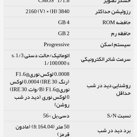
1/1.8" CMOS
حسگر تصویر
3840 (H) × 2160 (V)
رزولیشن حداکثر
4 GB
حافضه ROM
2 GB
حافظه رم
Progressive
سیستم اسکن
اتوماتیک/حالت دستی 1/3 s–
سرعت شاتر الکترونیکی
1/100,000 s
0.0008 لوکس نوری@F1.6
(رنگ, 30 IRE) 0.0004 لوکس
روشنایی دید در شب
نوری@F1.6 (B/وات, 30 IRE)
حداقل
0 لوکس نوری (دید در شب
روشن)
نسبت S/N
دسی بل >56
50 متر (164.04 ft) (مادون
برد دید در شب
قرمز)