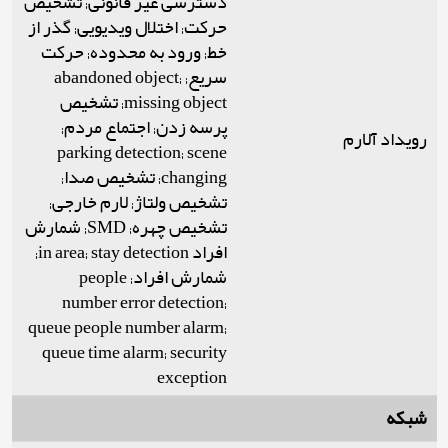
دسترسی غیر قانونی; تشخیص
حرکت; اختلال ویدیویی; گذر از
خط; ورود به محدوده; حرکت
سریع; abandoned object;
missing object; تشخیص
پرسه زدن; اجتماع مردم;
رویداد آلارم
parking detection; scene
changing; تشخیص صدا;
تشخیص ولتاژ; لارم خارجی;
تشخیص چهره; SMD; شمارش
افراد in area; stay detection;
شمارش افراد; people
number error detection;
queue people number alarm;
queue time alarm; security
exception
شبکه