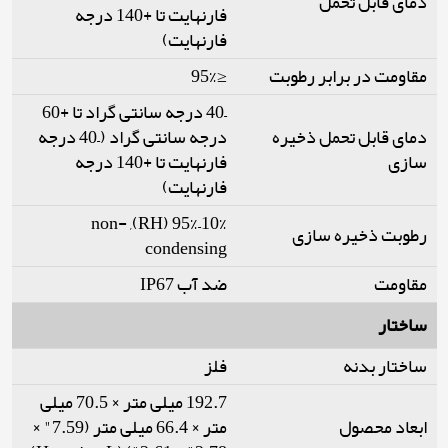
دمای قابل تحمل
فارنهایت تا +140 درجه
فارنهایت)
≤95%
مقاومت در برابر رطوبت
–40 درجه سانتی گراد تا +60
دمای قابل تحمل ذخیره
درجه سانتی گراد (–40 درجه
سازی
فارنهایت تا +140 درجه
فارنهایت)
10%–95% (RH), non-
رطوبت ذخیره سازی
condensing
مقاومت
ضد آب IP67
ساختار
ساختار بدنه
فلز
192.7 میلی متر × 70.5 میلی
ابعاد محصول
متر × 66.4 میلی متر (7.59" ×