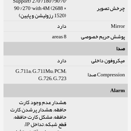
0°/90°/180°/270° (Support
90°/270° with 4M (2688 ×
چرخش تصویر
1520) رزولیشن و پایین)
دارد
Mirror
8 areas
پوشش حریم خصوصی
صدا
میکروفون داخلی
دارد
G.711a; G.711Mu; PCM;
Compression صدا
G.726; G.723
Alarm
هشدار عدم وجود کارت
حافظه; هشدار پرشدن کارت
حافظه; مشکل کارت حافظه;
قطع شبکه; تداخل IP;