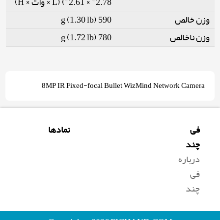
2.78" × 2.61") (L × وات × H)
590 g (1.30 lb)
وزن خالص
780 g (1.72 lb)
وزن ناخالص
8MP IR Fixed-focal Bullet WizMind Network Camera
فی
نمادها
چند
درباره
فی
چند