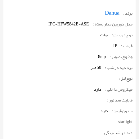
Dahua
برند :
IPC-HFW5842E-ASE
مدل دوربین مدار بسته :
نوع دوربین :
بولت
IP
فرمت :
8mp
وضوح تصویر :
برد دید در شب :
50 متر
نوع لنز :
میکروفن داخلی :
دارد
قابلیت ضد نور :
مادون قرمز :
دارد
starlight :
دید در شب رنگی :