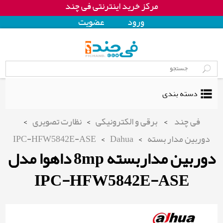
در فی چند قیمت بگیر، مقایسه کن، خرید کن
ورود
عضويت
دسته بندی
>
نظارت تصویری
>
برقی و الکترونیکی
>
فی چند
IPC-HFW5842E-ASE
>
Dahua
>
دوربین مدار بسته
دوربین مداربسته 8mp داهوا مدل
IPC-HFW5842E-ASE