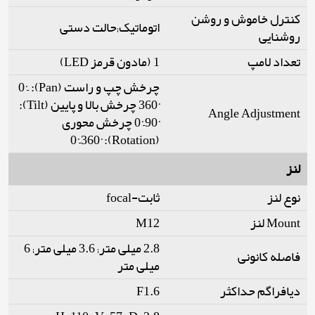
کنترل خاموش و روشن
اتوماتیک;حالت دستی
روشنایی
تعداد لامپ
1 (مادون قرمز LED)
چرخش چپ و راست (Pan): 0°–
360° چرخش بالا و پایین (Tilt):
Angle Adjustment
0°–90° چرخش محوری
(Rotation): 0°–360°
لنز
نوع لنز
ثابت-focal
M12
Mount لنز
2.8 میلی متر; 3.6 میلی متر; 6
فاصله کانونی
میلی متر
F1.6
دیافراگم حداکثر