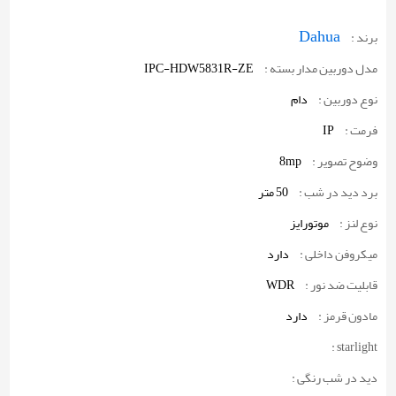
Dahua
برند :
مدل دوربین مدار بسته :
IPC-HDW5831R-ZE
نوع دوربین :
دام
فرمت :
IP
وضوح تصویر :
8mp
برد دید در شب :
50 متر
نوع لنز :
موتورایز
میکروفن داخلی :
دارد
قابلیت ضد نور :
WDR
مادون قرمز :
دارد
starlight :
دید در شب رنگی :