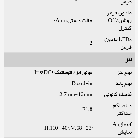
قرمز
مادون قرمز
روشن/Off
حالت دستی Auto/
کنترل
LEDs مادون
2
قرمز
لنز
نوع لنز
موتورایز/ اتوماتیک Iris(DC)
نوع پایه
Board-in
فاصله کانونی
2.7mm~12mm
دیافراگم
F1.8
حداکثر
Angle of
H:110°~40° , V:58°~23°
نمایش