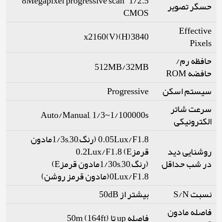
1/2.5” 8Megapixel progressive scan
حسگر تصویر
CMOS
Effective
3840(H)x2160(V)
Pixels
حافظه رم/
512MB/32MB
حافضه ROM
سیستم اسکن
Progressive
سرعت شاتر
Auto/Manual, 1/3~1/100000s
الکترونیکی
0.05Lux/F1.8 (رنگ,1/3s,30مادون
روشنایی دید
قرمزE) 0.2Lux/F1.8
در شب حداقل
(رنگ,1/30s,30مادون قرمزE)
0Lux/F1.8(مادون قرمز روشن)
نسبت S/N
بیشتر از 50dB
فاصله مادون
فاصله up تا 50m (164ft)