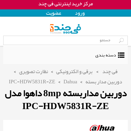
مرکز خرید اینترنتی فی چند
ورود
عضويت
دسته بندی
فی چند
>
برقی و الکترونیکی
>
نظارت تصویری
>
دوربین مدار بسته
>
Dahua
>
IPC-HDW5831R-ZE
دوربین مداربسته 8mp داهوا مدل
IPC-HDW5831R-ZE