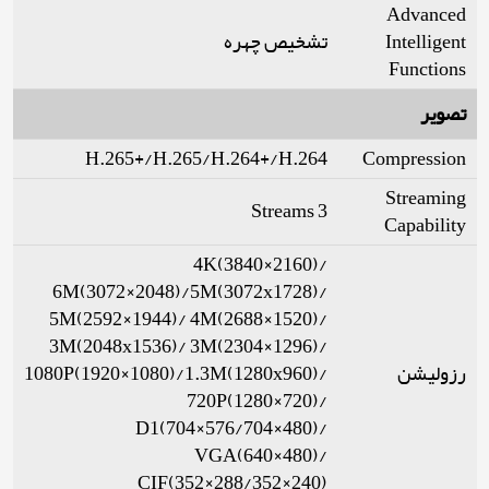
Advanced
Intelligent
تشخیص چهره
Functions
تصویر
H.265+/H.265/H.264+/H.264
Compression
Streaming
3 Streams
Capability
4K(3840×2160)/
6M(3072×2048)/5M(3072x1728)/
5M(2592×1944)/ 4M(2688×1520)/
3M(2048x1536)/ 3M(2304×1296)/
رزولیشن
1080P(1920×1080)/1.3M(1280x960)/
720P(1280×720)/
D1(704×576/704×480)/
VGA(640×480)/
CIF(352×288/352×240)