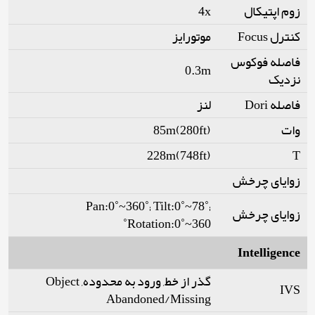
زوم اپتیکال
4x
کنترل Focus
موتورایز
فاصله فوکوس
0.3m
نزدیک
فاصله Dori
لنز
وات
85m(280ft)
228m(748ft)
T
زوایای چرخش
Pan:0˚~360˚; Tilt:0˚~78˚;
زوایای چرخش
Rotation:0˚~360˚
Intelligence
گذر از خط, ورود به محدوده, Object
IVS
Abandoned/Missing