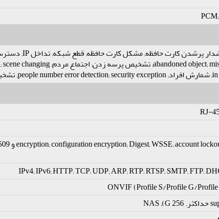
PCM; 
دسترسی غیر قانونی
RJ-45
IPv4; IPv6; HTTP; TCP; UDP; ARP; RTP; RTSP; SMTP; FTP; DH
ONVIF (Profile S/Profile G/Profile 