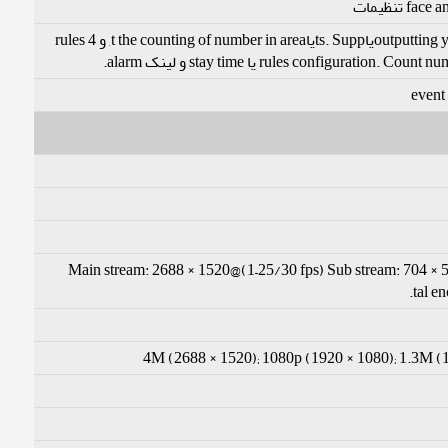
Suppیاt the counting of enter number, leave number و pass number, و displaying و outputting yearly/monthly/daily repیاts. Suppیاt the counting of number in area, و 4 rules
Main stream: 2688 × 1520@(1–25/30 fps) Sub stream: 704 × 5
4M (2688 × 1520); 1080p (1920 × 1080); 1.3M (1