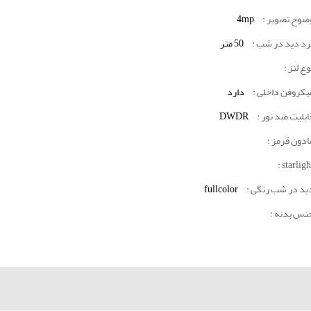
4mp
وضوح تصویر 
برد دید در شب 
50 متر
نوع لنز 
میکروفن داخلی 
دارد
DWDR
قابلیت ضد نور 
مادون قرمز 
starlight
fullcolor
دید در شب رنگی 
جنس بدنه 