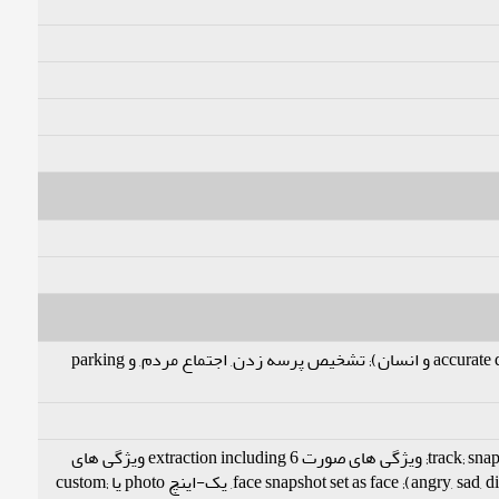
ورود به محدوده, گذر از خط, حرکت سریع (the three functions support the classification و accurate detection of vehicle و انسان); تشخیص پرسه زدن, اجتماع مردم, و parking
تشخیص چهره; track; snapshot; snapshot optimization; optimal face snapshot upload; face enhancement; face exposure; ویژگی های صورت extraction including 6 ویژگی های
صورت (جنسیت, age, عینک, حالات, mask, و ریش) و 8 حالات (angry, sad, disgusted, scared, surprised, calm, happy, confused); face snapshot set as face, یک-اینچ photo یا custom;