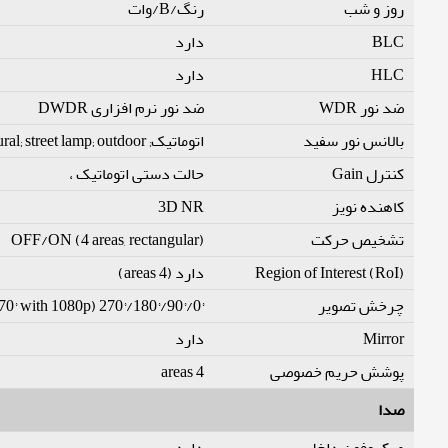
روز و شب
رنگ/B/وات
دارد
BLC
دارد
HLC
ضد نور WDR
ضد نور نرم افزاری DWDR
بالانس نور سفید
اتوماتیک; natural; street lamp; outdoor; حالت دستی; regional custom
کنترل Gain
حالت دستی اتوماتیک ،
3D NR
کاهنده نویز
OFF/ON (4 areas, rectangular)
تشخیص حرکت
دارد (4 areas)
Region of Interest (RoI)
چرخش تصویر
0°/90°/180°/270° (Support 90°/270° with 1080p رزولیشن و پایین)
دارد
Mirror
4 areas
پوشش حریم خصوصی
صدا