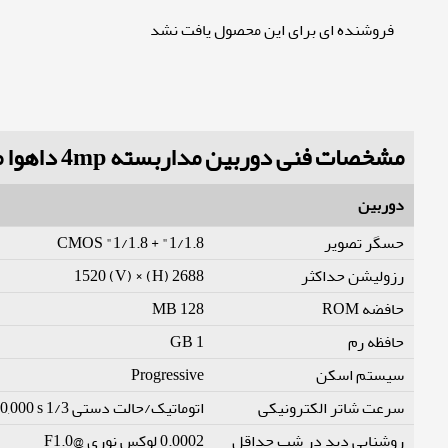
فروشنده ای برای این محصول یافت نشد
مشخصات فنی دوربین مداربسته 4mp داهوا مدل IPC-HDW5449H-ASE-D2
دوربین
1/1.8" + 1/1.8" CMOS
حسگر تصویر
2688 (H) × 1520 (V)
رزولیشن حداکثر
128 MB
حافضه ROM
1 GB
حافظه رم
Progressive
سیستم اسکن
سرعت شاتر الکترونیکی
اتوماتیک/حالت دستی 1/3 s–1/100,000 s
روشنایی دید در شب حداقل
0.0002 لوکس نوری @F1.0