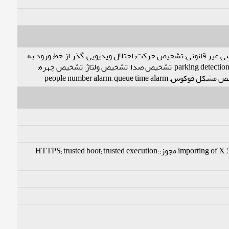
هشدار عدم وجود کارت حافظه; هشدار پرشدن کارت حافظه; مشکل کارت حافظه; قطع شبکه; تداخل IP; ; تشخیص حرکت; اختلال ویدیویی; گذر از خط; ورود به
محدوده; حرکت سریع; abandoned object; missing object; تشخیص پرسه زدن; اجتماع مردم; parking detection; scene changing; تشخیص صدا; تشخیص ولتاژ; تشخیص چهره;
تصویر encryption; configuration encryption; Digest; WSSE; account lockout; security logs; generation و importing of X.509 مجوز; HTTPS; trusted boot; trusted execution;