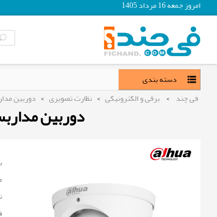
امروز جمعه 16 مرداد 1405
دسته بندی
دوربین مدار
>
نظارت تصویری
>
برقی و الکترونیکی
>
فی چند
دوربینmp داهوا مدل IPC-HDW5449H-ASE-D2
:
:
:
: