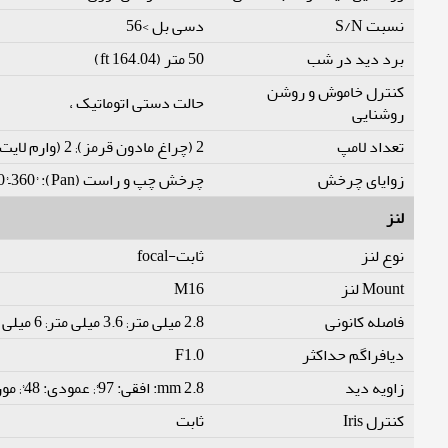
نسبت S/N
دسی بل >56
برد دید در شب
50 متر (164.04 ft)
کنترل خاموش و روشن
حالت دستی اتوماتیک ،
روشنایی
تعداد لامپ
2 (چراغ مادون قرمز); 2 (وارم لایت)
زوایای چرخش
چرخش چپ و راست (Pan): 0°–360° چرخش بالا و پایین (Tilt): 0°–78° چرخش محوری (Rotation): 0°–360°
لنز
نوع لنز
ثابت-focal
M16
Mount لنز
فاصله کانونی
2.8 میلی متر; 3.6 میلی متر; 6 میلی متر
F1.0
دیافراگم حداکثر
زاویه دید
2.8 mm: افقی: 97°; عمودی: 48°; مورب: 115° 3.6 mm: افقی: 75°; عمودی: 39°; مورب: 87° 6 mm: افقی: 47°; عمودی: 25°; مورب: 56°
کنترل Iris
ثابت