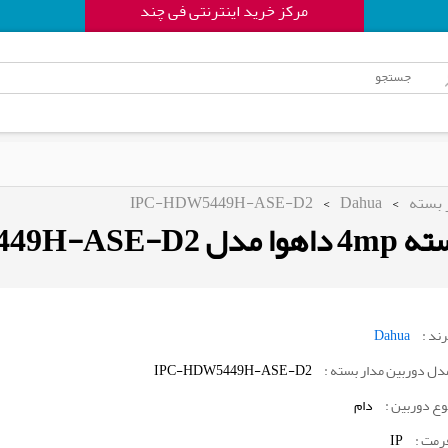
مرکز خرید اینترنتی فی چند
IPC-HDW5449H-ASE-D2
>
Dahua
>
 بسته
 مداربسته 4
Dahua
برند 
IPC-HDW5449H-ASE-D2
مدل دوربین مدار بسته 
نوع دوربین 
دام
IP
فرمت 