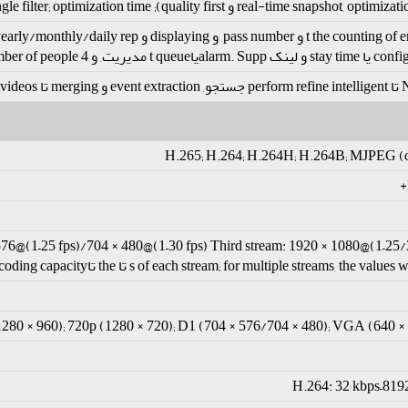
configuration. Count numb
H.265; H.264; H.264H; H.264B; MJPEG (on
76@(1–25 fps)/704 × 480@(1–30 fps) Third stream: 1920 × 1080@(1–25/3
280 × 960); 720p (1280 × 720); D1 (704 × 576/704 × 480); VGA (640 × 
H.264: 32 kbps–819