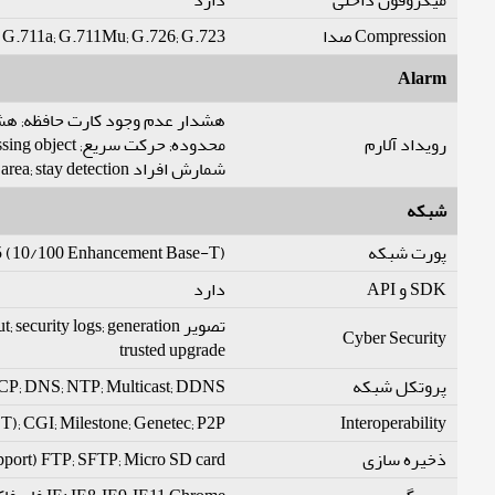
میکروفون داخلی
دارد
G.711a; G.711Mu; G.726; G.723
Compression صدا
Alarm
رویداد آلارم
شمارش افراد in area; stay detection; شمارش افراد; people number error detection; security exception; تشخیص مشکل فوکوس; people number alarm; queue time alarm
شبکه
 (10/100 Enhancement Base-T)
پورت شبکه
SDK و API
دارد
Cyber Security
trusted upgrade
CP; DNS; NTP; Multicast; DDNS
پروتکل شبکه
T); CGI; Milestone; Genetec; P2P
Interoperability
ذخیره سازی
FTP; SFTP; Micro SD card (support حداکثر. 256 G); NAS