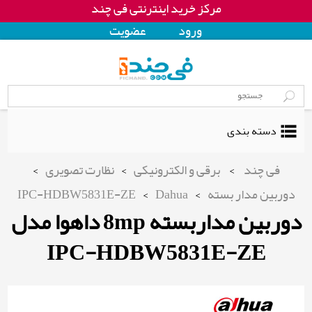
مرکز خرید اینترنتی فی چند
ورود
عضويت
دسته بندی
فی چند
>
برقی و الکترونیکی
>
نظارت تصویری
>
دوربین مدار بسته
>
Dahua
>
IPC-HDBW5831E-ZE
دوربین مداربسته 8mp داهوا مدل
IPC-HDBW5831E-ZE