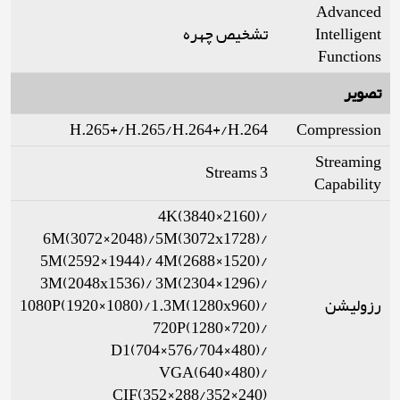
Advanced
Intelligent
تشخیص چهره
Functions
تصویر
H.265+/H.265/H.264+/H.264
Compression
Streaming
3 Streams
Capability
4K(3840×2160)/
6M(3072×2048)/5M(3072x1728)/
5M(2592×1944)/ 4M(2688×1520)/
3M(2048x1536)/ 3M(2304×1296)/
رزولیشن
1080P(1920×1080)/1.3M(1280x960)/
720P(1280×720)/
D1(704×576/704×480)/
VGA(640×480)/
CIF(352×288/352×240)