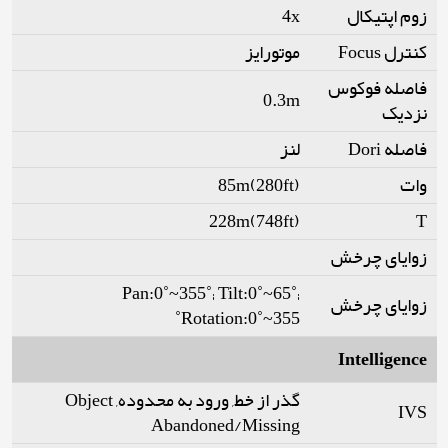
زوم اپتیکال
4x
کنترل Focus
موتورایز
فاصله فوکوس
0.3m
نزدیک
فاصله Dori
لنز
وات
85m(280ft)
228m(748ft)
T
زوایای چرخش
Pan:0˚~355˚; Tilt:0˚~65˚;
زوایای چرخش
Rotation:0˚~355˚
Intelligence
گذر از خط, ورود به محدوده, Object
IVS
Abandoned/Missing