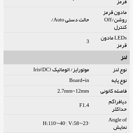
قرمز
مادون قرمز
روشن/Off
حالت دستی Auto/
کنترل
LEDs مادون
3
قرمز
لنز
نوع لنز
موتورایز/ اتوماتیک Iris(DC)
نوع پایه
Board-in
فاصله کانونی
2.7mm~12mm
دیافراگم
F1.4
حداکثر
Angle of
H:110°~40° , V:58°~23°
نمایش