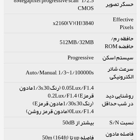
1/2.5” 8Megapixel progressive scan
حسگر تصویر
CMOS
Effective
3840(H)x2160(V)
Pixels
حافظه رم/
512MB/32MB
حافضه ROM
سیستم اسکن
Progressive
سرعت شاتر
Auto/Manual, 1/3~1/100000s
الکترونیکی
0.05Lux/F1.4 (رنگ,1/3s,30مادون
روشنایی دید
قرمزE) 0.2Lux/F1.4
در شب حداقل
(رنگ,1/30s,30مادون قرمزE)
0Lux/F1.4(مادون قرمز روشن)
نسبت S/N
بیشتر از 50dB
فاصله مادون
فاصله up تا 50m (164ft)