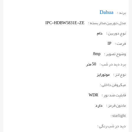
Dahua
برند :
مدل دوربین مدار بسته :
IPC-HDBW5831E-ZE
نوع دوربین :
دام
فرمت :
IP
وضوح تصویر :
8mp
برد دید در شب :
50 متر
نوع لنز :
موتورایز
میکروفن داخلی :
قابلیت ضد نور :
WDR
مادون قرمز :
دارد
starlight :
دید در شب رنگی :