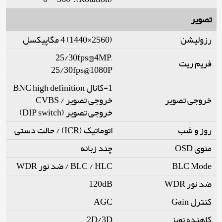
تصویر
رزولیشن
(2560×1440) 4 مگاپیکسل
25/30fps@4MP,
فریم ریت
25/30fps@1080P
1-کانال BNC high definition
خروجی تصویر
خروجی تصویر / CVBS
خروجی تصویر (DIP switch)
روز و شب
اتوماتیک (ICR) / حالت دستی
منوی OSD
چند زبانه
BLC Mode
BLC / HLC / ضد نور WDR
ضد نور WDR
120dB
کنترل Gain
AGC
کاهنده نویز
2D/3D