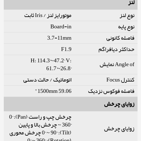
لنز
نوع لنز
موتورایز لنز / Iris ثابت
نوع پایه
Board-in
فاصله کانونی
3.7-11mm
حداکثر دیافراگم
F1.9
H: 114.3°~47.2° V:
Angle of نمایش
61.7°~26.8°
کنترل Focus
اتوماتیک / حالت دستی
فاصله فوکوس نزدیک
1500mm 59.06"
زوایای چرخش
چرخش چپ و راست (Pan): 0°
~ 360° چرخش بالا و پایین
زوایای چرخش
(Tilt): 0° ~ 90° چرخش محوری
(Rotation): 0° ~ 360°