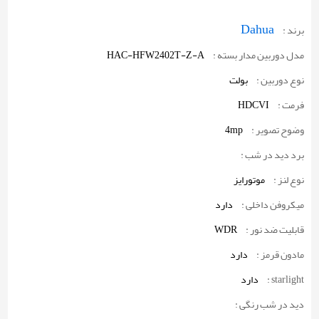
Dahua
برند :
مدل دوربین مدار بسته :
HAC-HFW2402T-Z-A
نوع دوربین :
بولت
فرمت :
HDCVI
وضوح تصویر :
4mp
برد دید در شب :
نوع لنز :
موتورایز
میکروفن داخلی :
دارد
قابلیت ضد نور :
WDR
مادون قرمز :
دارد
starlight :
دارد
دید در شب رنگی :