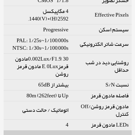
حسگر تصویر
1/1.8" CMOS
4 مگاپیکسل
Effective Pixels
2592(H)×1440(V),
سیستم اسکن
Progressive
PAL: 1/25s~1/100,000s
سرعت شاتر الکترونیکی
NTSC: 1/30s~1/100,000s
0.002Lux/F1.9, 30مادون
روشنایی دید در شب
قرمزE, 0Lux مادون قرمز
حداقل
روشن
نسبت S/N
بیشتر از 65dB
فاصله مادون قرمز
Up تا 80m (262feet)
مادون قرمز روشن/Off
اتوماتیک / حالت دستی
کنترل
LEDs مادون قرمز
4