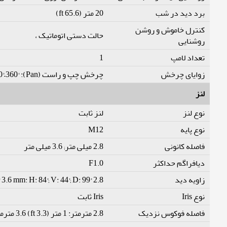
برد دید در شب
20 متر (65.6 ft)
کنترل خاموش و روشن
حالت دستی اتوماتیک ،
روشنایی
تعداد لامپ
1
زوایای چرخش
چرخش چپ و راست (Pan): 0°–360° چرخش بالا و پایین (Tilt): 0°–90° چرخش محوری (Rotation): 0°–360°
لنز
نوع لنز
لنز ثابت
نوع پایه
M12
فاصله کانونی
2.8 میلی متر; 3.6 میلی متر
دیافراگم حداکثر
F1.0
زاویه دید
2.8 mm: H: 106°; V: 55°; D: 125° 3.6 mm: H: 84°; V: 44°; D: 99°
نوع Iris
Iris ثابت
فاصله فوکوس نزدیک
2.8 مترمتر: 1 متر (3.3 ft) 3.6 مترمتر: 1.7 متر (5.6 ft)