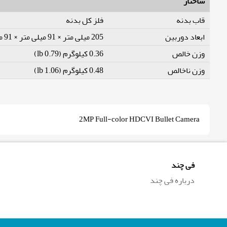
ساختار
قاب بدنه
فلز کل بدنه
ابعاد دوربین
205 میلی متر × 91 میلی متر × 91 میلی متر (8.1" × 3.6" × 3.6")
وزن خالص
0.36 کیلوگرم (0.79 lb)
وزن ناخالص
0.48 کیلوگرم (1.06 lb)
2MP Full-color HDCVI Bullet Camera
فی چند
درباره فی چند