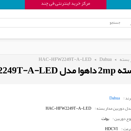
مرکز خرید اینترنتی فی چند
 بسته
>
Dahua
>
HAC-HFW2249T-A-LED
HAC-HFW2249
رند :
Dahua
دل دوربین مدار بسته :
HAC-HFW2249T-A-LED
وع دوربین :
بولت
رمت :
HDCVI