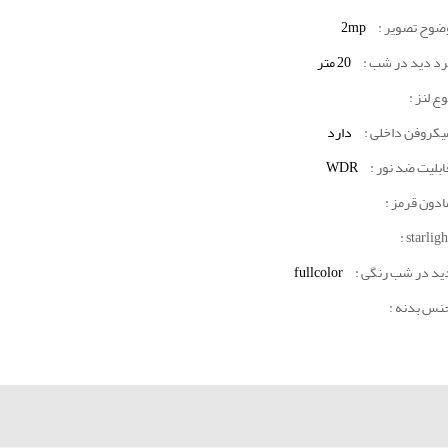
ضوح تصویر :
2mp
رد دید در شب :
20 متر
وع لنز :
یکروفن داخلی :
دارد
ابلیت ضد نور :
WDR
ادون قرمز :
starlight
ید در شب رنگی :
fullcolor
نس بدنه :