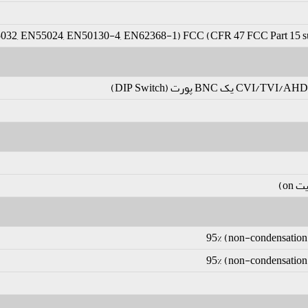
CE (EN55032, EN55024, EN50130-4, EN62368-1) FCC (CFR 47 FCC Part 15 subpartB, ANSI  