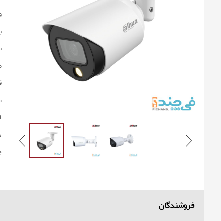
و
ب
ن
م
ق
م
 :
د
ج
فروشندگان