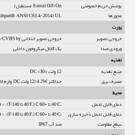
پوشش حریم خصوصی
Off/On (8 area, مستطیل)
مجوزها
C63.4-2014) UL (UL60950-1+CAN/CSA C22.2
پورت
خروجی تصویر
خروجی تصویر انتخابی CVI/TVI/AHD/CVBS by یک BNC پورت (DIP Switch)
ورودی صدا
یک کانال میکروفون داخلی
تغذیه
منبع تغذیه
12 ولت ±30% DC
مصرف برق
حداکثر 4.2W (12 ولت DC, وارم لایت on)
محیط
دمای قابل تحمل
–40°C تا +60°C (–40°F تا 140°F) ; < 95% (non-condensation)
دمای قابل تحمل ذخیره سازی
–40°C تا +60°C (–40°F تا 140°F) ; < 95% (non-condensation)
سطح مقاومت
ضد آب IP67