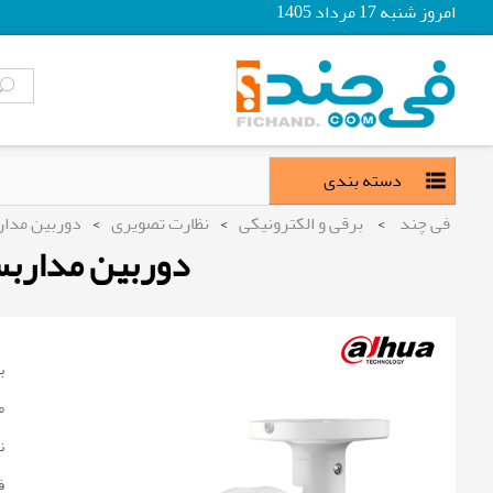
امروز شنبه 17 مرداد 1405
دسته بندی
فی چند
>
برقی و الکترونیکی
>
نظارت تصویری
>
دوربین مدار
دوربین مداربسته 2mp داهوا مدل T-A-LED
ب
م
ن
ف