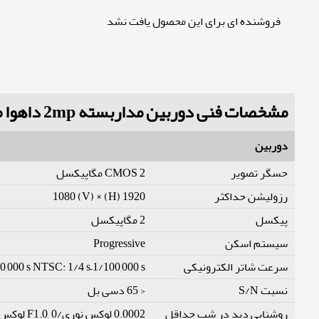
فروشنده ای برای این محصول یافت نشد
مشخصات فنی دوربین مداربسته 2mp داهوا مدل HAC-HFW2249T-A-LED
دوربین
حسگر تصویر
CMOS 2 مگاپیکسل
رزولیشن حداکثر
1920 (H) × 1080 (V)
پیکسل
2 مگاپیکسل
سیستم اسکن
Progressive
سرعت شاتر الکترونیکی
0,000 s NTSC: 1/4 s–1/100,000 s
نسبت S/N
< 65 دسی بل
روشنایی دید در شب حداقل
0.0002 لوکس نوری/F1.0, 0 لوکس نوری White Light on