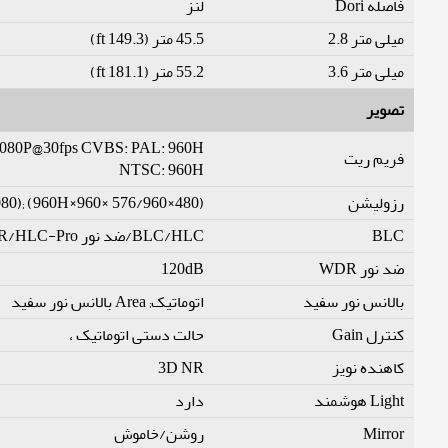
فاصله Dori
لنز
میلی متر 2.8
45.5 متر (149.3 ft)
میلی متر 3.6
55.2 متر (181.1 ft)
تصویر
1080P@30fps CVBS: PAL: 960H
فریم ریت
NTSC: 960H
رزولیشن
80); (960H×960× 576/960×480)
BLC
BLC/HLC/ضد نور WDR/HLC-Pro
ضد نور WDR
120dB
بالانس نور سفید
اتوماتیک; Area بالانس نور سفید
کنترل Gain
حالت دستی اتوماتیک ،
کاهنده نویز
3D NR
Light هوشمند
دارد
Mirror
روشن/خاموش