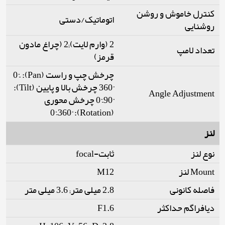
کنترل خاموش و روشن
اتوماتیک/دستی
روشنایی
2 (وارم لایت);2 (چراغ مادون
تعداد لامپ
قرمز)
چرخش چپ و راست (Pan): 0°–
360° چرخش بالا و پایین (Tilt):
Angle Adjustment
0°–90° چرخش محوری
(Rotation): 0°–360°
لنز
نوع لنز
ثابت-focal
Mount لنز
M12
فاصله کانونی
2.8 میلی متر; 3.6 میلی متر
دیافراگم حداکثر
F1.6