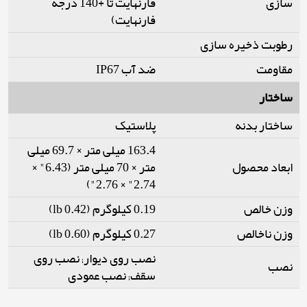
سازی
فارنهایت تا +140 درجه
فارنهایت)
رطوبت ذخیره سازی
مقاومت
ضد آب IP67
ساختار
ساختار بدنه
پلاستیک
163.4 میلی متر × 69.7 میلی
ابعاد محصول
متر × 70 میلی متر (6.43" ×
2.74" × 2.76")
وزن خالص
0.19 کیلوگرم (0.42 lb)
وزن ناخالص
0.27 کیلوگرم (0.60 lb)
نصب روی دیوار; نصب روی
نصب
سقف; نصب عمودی