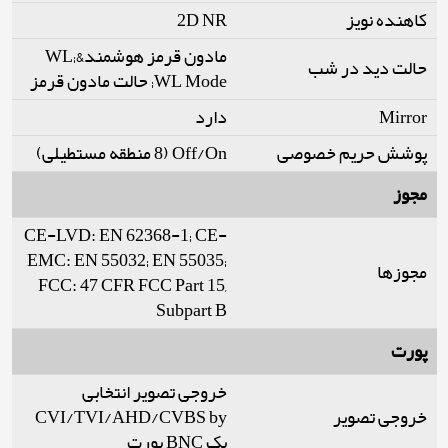
کاهنده نویز
2D NR
مادون قرمز هوشمند&WL;
حالت دید در شب
WL Mode; حالت مادون قرمز
Mirror
دارد
پوشش حریم خصوصی
Off/On (8 منطقه مستطیلی)
مجوز
CE-LVD: EN 62368-1; CE-
EMC: EN 55032; EN 55035;
مجوزها
FCC: 47 CFR FCC Part 15,
Subpart B
پورت
خروجی تصویر انتخابی
خروجی تصویر
CVI/TVI/AHD/CVBS by
یک BNC پورت