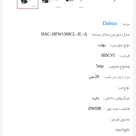
Dahua
برند :
مدل دوربین مدار بسته :
HAC-HFW1500CL-IL-A
نوع دوربین :
بولت
فرمت :
HDCVI
وضوح تصویر :
5mp
برد دید در شب :
20 متر
نوع لنز :
میکروفن داخلی :
دارد
قابلیت ضد نور :
DWDR
مادون قرمز :
starlight :