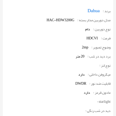
Dahua
برند :
مدل دوربین مدار بسته :
HAC-HDW3200G
نوع دوربین :
دام
فرمت :
HDCVI
وضوح تصویر :
2mp
برد دید در شب :
20 متر
نوع لنز :
میکروفن داخلی :
دارد
قابلیت ضد نور :
DWDR
مادون قرمز :
دارد
starlight :
دید در شب رنگی :