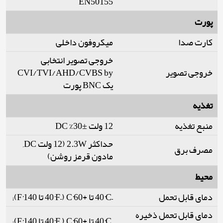
EN50155
پورت
کارت صدا
میکروفون داخلی
خروجی تصویر انتخابی
خروجی تصویر
CVI/TVI/AHD/CVBS by
یک BNC پورت
تغذیه
منبع تغذیه
12 ولت ±30% DC
حداکثر 2.3W (12 ولت DC,
مصرف برق
مادون قرمز روشن)
محیط
دمای قابل تحمل
–40°C تا +60°C (–40°F تا 140°F);
دمای قابل تحمل ذخیره
–40°C تا +60°C (–40°F تا 140°F);