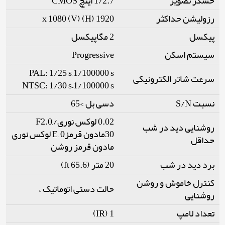
حسگر تصویر
1/2.7 اینچ CMOS
رزولیشن حداکثر
1920 (H) x 1080 (V)
پیکسل
2 مگاپیکسل
سیستم اسکن
Progressive
PAL: 1/25 s–1/100000 s
سرعت شاتر الکترونیکی
NTSC: 1/30 s–1/100000 s
نسبت S/N
دسی بل >65
0.02 لوکس نوری/F2.0,
روشنایی دید در شب
30مادون قرمزE, 0 لوکس نوری
حداقل
مادون قرمز روشن
برد دید در شب
20 متر (65.6 ft)
کنترل خاموش و روشن
حالت دستی اتوماتیک ،
روشنایی
تعداد لامپ
1 (IR)