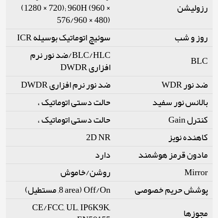
رزولیشن
(1280 × 720); 960H (960 ×
576/960 × 480)
روز و شب
سوئیچ اتوماتیک بوسیله ICR
BLC/HLC/ضد نور نرم
BLC
افزاری DWDR
ضد نور WDR
ضد نور نرم افزاری DWDR
بالانس نور سفید
حالت دستی اتوماتیک ،
کنترل Gain
حالت دستی اتوماتیک ،
کاهنده نویز
2D NR
مادون قرمز هوشمند
دارد
Mirror
روشن/خاموش
پوشش حریم خصوصی
Off/On (8 area, مستطیل)
CE/FCC, UL, IP6K9K,
مجوزها