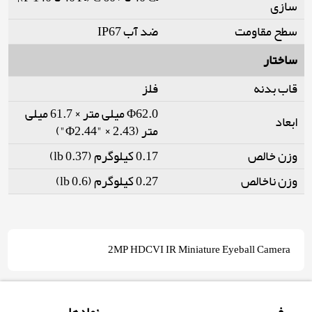
سازی
سطح مقاومت
ضد آب IP67
ساختار
قاب بدنه
فلز
Φ62.0 میلی متر × 61.7 میلی
ابعاد
متر (Φ2.44" × 2.43")
وزن خالص
0.17 کیلوگرم (0.37 lb)
وزن ناخالص
0.27 کیلوگرم (0.6 lb)
2MP HDCVI IR Miniature Eyeball Camera