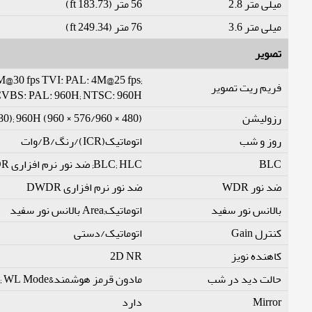
میلی متر 2.8
56 متر (183.73 ft)
میلی متر 3.6
76 متر (249.34 ft)
تصویر
M@30 fps TVI: PAL: 4M@25 fps;
فریم ریت تصویر
CVBS: PAL: 960H; NTSC: 960H
رزولیشن
80); 960H (960 × 576/960 × 480)
روز و شب
اتوماتیک(ICR)/رنگ/B/وات
BLC
BLC; HLC; ضد نور نرم افزاری DWDR;
ضد نور WDR
ضد نور نرم افزاری DWDR
بالانس نور سفید
اتوماتیک;Area بالانس نور سفید
کنترل Gain
اتوماتیک/دستی
کاهنده نویز
2D NR
حالت دید در شب
مادون قرمز هوشمند&WL; WL Mode; حالت مادون قرمز
Mirror
دارد