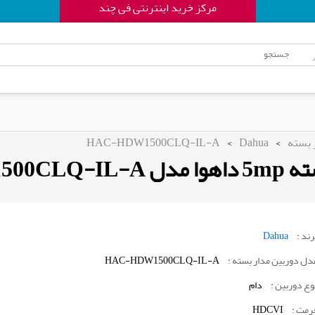
مرکز خرید اینترنتی فی چند
 بسته
>
Dahua
>
HAC-HDW1500CLQ-IL-A
HAC-HDW15
رند :
Dahua
دل دوربین مدار بسته :
HAC-HDW1500CLQ-IL-A
وع دوربین :
دام
رمت :
HDCVI