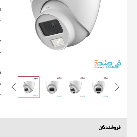
و
ب
ن
م
ق
م
 :
د
ج
فروشندگان