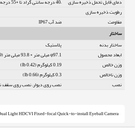
دمای قابل تحمل ذخیره سازی
–40 درجه سانتی گراد تا +55 درجه سانتی گراد (–40 درجه فارنهایت تا +131 درجه فارنهایت)
رطوبت ذخیره سازی
مقاومت
ضد آب IP67
ساختار
ساختار بدنه
پلاستیک
ابعاد محصول
φ97.1 میلی متر × 93.8 میلی متر (φ3.82" × 3.69")
وزن خالص
0.19 کیلوگرم (0.42 lb)
وزن ناخالص
0.3 کیلوگرم (0.66 lb)
نصب
نصب روی دیوار; نصب روی سقف; 
ual Light HDCVI Fixed-focal Quick-to-install Eyeball Camera