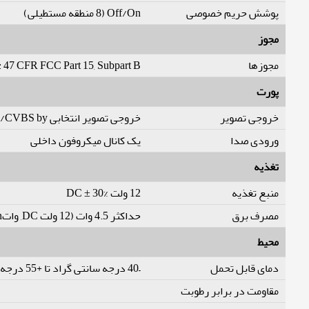
پوشش حریم خصوصی
Off/On (8 منطقه مستطیلی)
مجوز
مجوزها
7 CFR FCC Part 15, Subpart B
پورت
خروجی تصویر
خروجی تصویر انتخابی CVI/TVI/AHD/CVBS by یک BNC پورت
ورودی صدا
یک کانال میکروفون داخلی
تغذیه
منبع تغذیه
12 ولت DC ± 30%
مصرف برق
حداکثر 4.5 وات (12 ولت DC, واتLED on)
محیط
دمای قابل تحمل
–40 درجه سانتی گراد تا +55 درجه سانتی گراد (–40 درجه فارنهایت تا +131 درجه فارنهایت)
مقاومت در برابر رطوبت