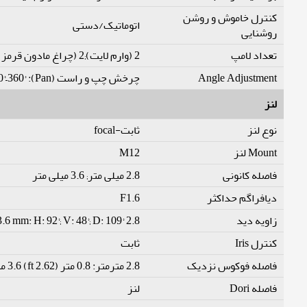
کنترل خاموش و روشن
اتوماتیک/دستی
روشنایی
تعداد لامپ
2 (وارم لایت);2 (چراغ مادون قرمز)
Angle Adjustment
چرخش چپ و راست (Pan): 0°–360° چرخش بالا و پایین (Tilt): 0°–78° چرخش محوری (Rotation): 0°–360°
لنز
نوع لنز
ثابت-focal
Mount لنز
M12
فاصله کانونی
2.8 میلی متر; 3.6 میلی متر
دیافراگم حداکثر
F1.6
زاویه دید
2.8 mm: H: 106°; V: 56°; D: 125° 3.6 mm: H: 92°; V: 48°; D: 109°
کنترل Iris
ثابت
فاصله فوکوس نزدیک
2.8 مترمتر: 0.8 متر (2.62 ft) 3.6 مترمتر: 1.3 متر (4.27 ft)
فاصله Dori
لنز