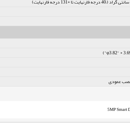
نصب عمودی
5MP Smart D