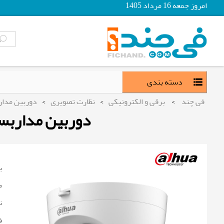
امروز جمعه 16 مرداد 1405
دسته بندی
فی چند
>
برقی و الکترونیکی
>
نظارت تصویری
>
دوربین مدار
دوربین مداربسته 5mp داهوا مدل 00CLQ-IL-A
ب
م
ن
ف