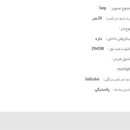
ضوح تصویر :
5mp
رد دید در شب :
20 متر
وع لنز :
یکروفن داخلی :
دارد
ابلیت ضد نور :
DWDR
ادون قرمز :
starlight
ید در شب رنگی :
fullcolor
نس بدنه :
پلاستیکی