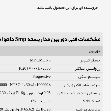
فروشنده ای برای این محصول یافت نشد
مشخصات فنی دوربین مداربسته 5mp داهوا مدل HAC-HDW1500CLQ-IL-A
دوربین
حسگر تصویر
5 MP CMOS
رزولیشن حداکثر
2880 (H) × 1620 (V)
سیستم اسکن
Progressive
سرعت شاتر الکترونیکی
0000 s NTSC: 1/30 s–1/100000 s
روشنایی دید در شب حداقل
0.05 لوکس نوری@F1.6 (رنگ, 30 IRE) 0.005 لوکس نوری@F1.6 (B/وات, 30 IRE) 0 لوکس نوری (دید در شب روشن)
نسبت S/N
دسی بل >65
برد دید در شب
IR: 20 متر (65.62 ft) وارم لایت: 20 متر (65.62 ft)