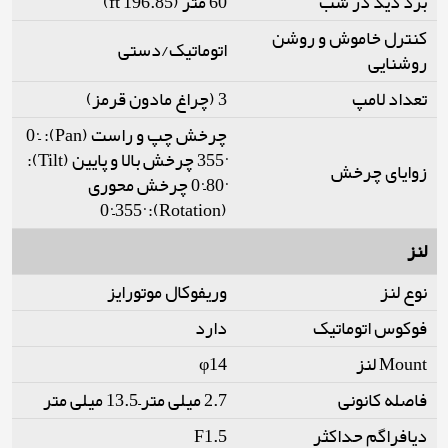
برد دید در شب
60 متر (196.85 ft)
کنترل خاموش و روشن
اتوماتیک/دستی
روشنایی
تعداد لامپ
3 (چراغ مادون قرمز)
چرخش چپ و راست (Pan): 0°–
355° چرخش بالا و پایین (Tilt):
زوایای چرخش
0°–80° چرخش محوری
(Rotation): 0°–355°
لنز
نوع لنز
وریفوکال موتورایز
فوکوس اتوماتیک
دارد
Mount لنز
φ14
فاصله کانونی
2.7 میلی متر–13.5 میلی متر
دیافراگم حداکثر
F1.5