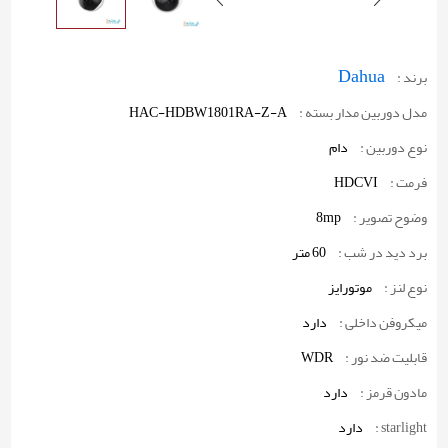
Dahua
برند :
مدل دوربین مدار بسته :
HAC-HDBW1801RA-Z-A
نوع دوربین :
دام
فرمت :
HDCVI
وضوح تصویر :
8mp
برد دید در شب :
60 متر
نوع لنز :
موتورایز
میکروفن داخلی :
دارد
قابلیت ضد نور :
WDR
مادون قرمز :
دارد
starlight :
دارد