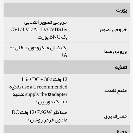
پورت
خروجی تصویر انتخابی
خروجی تصویر
CVI/TVI/AHD/CVBS by
یک BNC پورت
یک کانال میکروفون داخلی (-
ورودی صدا
A)
تغذیه
12 ولت DC ± 30% (It is
recommended تا use a تغذیه
منبع تغذیه
adapter تا supply the تغذیه
for یک دوربین)
حداکثر 7.92W (12 ولت DC,
مصرف برق
مادون قرمز روشن)
محیط