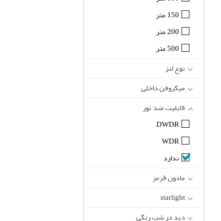
150 متر
200 متر
500 متر
نوع لنز
میکروفن داخلی
قابلیت ضد نور
DWDR
WDR
ندارد
مادون قرمز
starlight
دید در شب رنگی