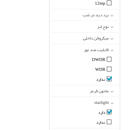
12mp
برد دید در شب
نوع لنز
میکروفن داخلی
قابلیت ضد نور
DWDR
WDR
ندارد
مادون قرمز
starlight
دارد
ندارد