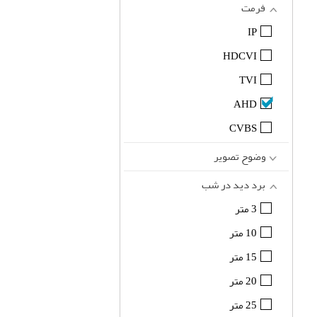
فرمت
IP
HDCVI
TVI
AHD
CVBS
وضوح تصویر
برد دید در شب
3 متر
10 متر
15 متر
20 متر
25 متر