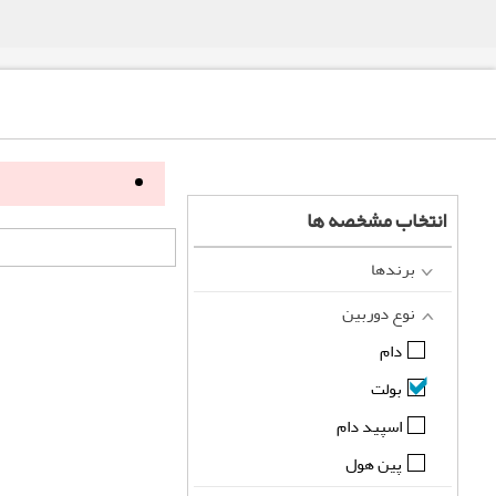
انتخاب مشخصه ها
برندها
نوع دوربین
دام
بولت
اسپید دام
پین هول