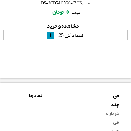
مدل DS-2CD5AC5G0-IZHS
0
تومان
قیمت
مشاهده و خرید
تعداد کل 25
1
فی
نمادها
چند
درباره
فی
چند