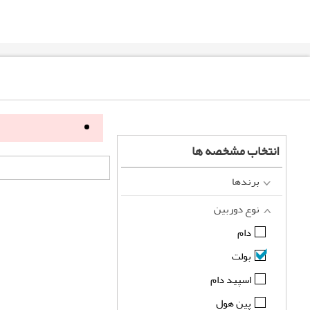
انتخاب مشخصه ها
برندها
نوع دوربین
دام
بولت
اسپید دام
پین هول