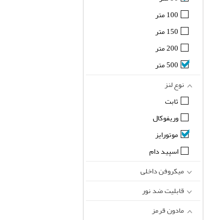
100 متر
150 متر
200 متر
500 متر
نوع لنز
ثابت
وریفوکال
موتورایز
اسپید دام
میکروفن داخلی
قابلیت ضد نور
مادون قرمز