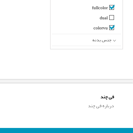
fullcolor
dual
colorvu
جنس بدنه
فی چند
درباره فی چند