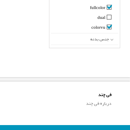
fullcolor
dual
colorvu
جنس بدنه
فی چند
درباره فی چند