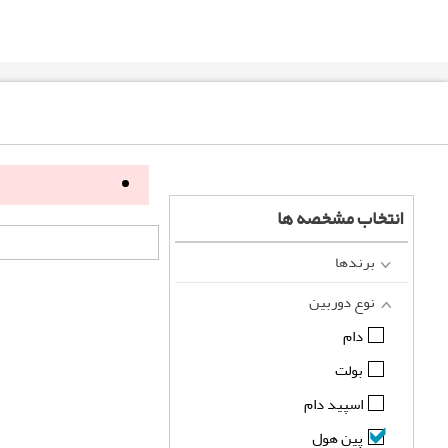
انتخاب مشخصه ها
برندها
نوع دوربین
دام
بولت
اسپید دام
پین هول